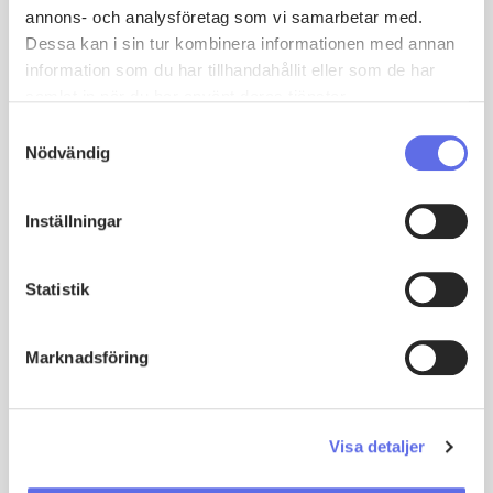
annons- och analysföretag som vi samarbetar med.
Dessa kan i sin tur kombinera informationen med annan
information som du har tillhandahållit eller som de har
samlat in när du har använt deras tjänster.
Samtyckesval
Nödvändig
Inställningar
Statistik
Marknadsföring
Mockfjärds Entrepenad
Mockfjärds är i grunden ett familjeföretag från Mockfjärd
Visa detaljer
i hjärtat av Dalarna där husbyggande och
hantverkstradition varit en del av samhället sedan