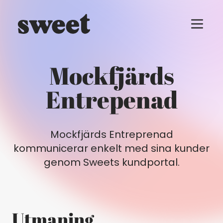
Menu t
Mockfjärds
Entrepenad
Mockfjärds Entreprenad
kommunicerar enkelt med sina kunder
genom Sweets kundportal.
Utmaning