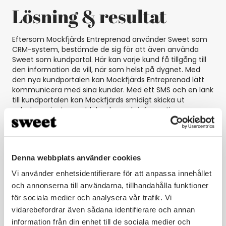
Lösning & resultat
Eftersom Mockfjärds Entreprenad använder Sweet som
CRM-system, bestämde de sig för att även använda
Sweet som kundportal. Här kan varje kund få tillgång till
den information de vill, när som helst på dygnet. Med
den nya kundportalen kan Mockfjärds Entreprenad lätt
kommunicera med sina kunder. Med ett SMS och en länk
till kundportalen kan Mockfjärds smidigt skicka ut
nyheter, privata meddelanden och information om
projektändringar direkt till de boende i husen.
Portalen finns tillgänglig i både mobil, surfplatta och
dator. Mockfjärds installatörer har ett komplett verktyg
Denna webbplats använder cookies
för att kommunicera med alla lägenheter, och de kan se
till att all viktig information finns tillgänglig. Systemet
Vi använder enhetsidentifierare för att anpassa innehållet
med en lapp i brevlådan är borta sedan länge. Det här
och annonserna till användarna, tillhandahålla funktioner
var ett stort steg i rätt riktning för Mockfjärds att uppnå
för sociala medier och analysera vår trafik. Vi
sin vision om att skapa en bättre kundupplevelse.
vidarebefordrar även sådana identifierare och annan
information från din enhet till de sociala medier och