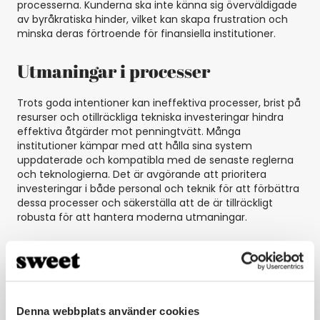
processerna. Kunderna ska inte känna sig överväldigade
av byråkratiska hinder, vilket kan skapa frustration och
minska deras förtroende för finansiella institutioner.
Utmaningar i processer
Trots goda intentioner kan ineffektiva processer, brist på
resurser och otillräckliga tekniska investeringar hindra
effektiva åtgärder mot penningtvätt. Många
institutioner kämpar med att hålla sina system
uppdaterade och kompatibla med de senaste reglerna
och teknologierna. Det är avgörande att prioritera
investeringar i både personal och teknik för att förbättra
dessa processer och säkerställa att de är tillräckligt
robusta för att hantera moderna utmaningar.
Tid i sig är en risk
En av de största riskerna inom penningtvätt är
fördröjning i identifieringen av misstänkta aktiviteter.
Denna webbplats använder cookies
Effektiva processer och tekniska hjälpmedel möjliggör en