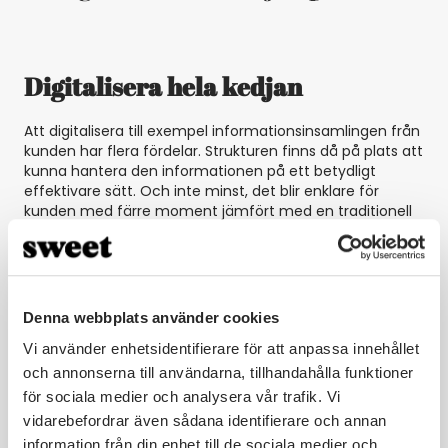
Digitalisera hela kedjan
Att digitalisera till exempel informationsinsamlingen från
kunden har flera fördelar. Strukturen finns då på plats att
kunna hantera den informationen på ett betydligt
effektivare sätt. Och inte minst, det blir enklare för
kunden med färre moment jämfört med en traditionell
hantering. I vissa sammanhang bryts dock den kedjan.
Digitaliseringen är påbörjad men vid något tillfälle sker en
”avdigitalisering”, exempelvis genom att ett digitalt
formulär skrivs ut, skrivs under, skickas in för att sedan
scannas. Genom att bryta kedjan tappar vi
Denna webbplats använder cookies
kundupplevelse, effektivitet och risken för låg
Vi använder enhetsidentifierare för att anpassa innehållet
datakvalitet blir påtaglig. Med andra ord – försök att
digitalsiera hela kedjan! Kunden vinner på det och
och annonserna till användarna, tillhandahålla funktioner
admistrationen blir både snabbare och mindre
för sociala medier och analysera vår trafik. Vi
resurskrävande.
vidarebefordrar även sådana identifierare och annan
information från din enhet till de sociala medier och