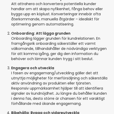
Att attrahera och konvertera potentiella kunder
handlar om att skapa nyfikenhet, fånga behov eller
bygga upp en köplust. Konverteringar innebär ofta
återkommande, manuella åtgärder – idealiskt för
optimering genom automatisering.
Onboarding: Att lägga grunden
Onboarding lägger grunden för kundrelationen. En
framgångsrik onboarding säkerställer ett varmt
välkomande, tillhandahåller de nödvändiga verktygen
för att komma igång, ger dig den information du
behöver och lämnar kunden trygg i sitt beslut.
Engagera och utveckla
I fasen av engagemang/utveckling gäller det att
utnyttja möjligheter för merförsäljning och säkerställa
aktiv användning av produkten eller tjänsten.
Responsiv uppmärksamhet hjälper till att identifiera
signaler av kundnöjdhet. Ju längre du behåller kunden
i denna fas, desto större är chansen för ett varaktigt
förhållande med ökande engagemang.
Bibehålla: Bygga och vidareutveckla