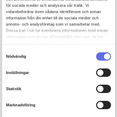
erbjuder Sweet en kraftfull lösning för att effektivisera
för sociala medier och analysera vår trafik. Vi
hela processen. Kombinationen av
vidarebefordrar även sådana identifierare och annan
datainsamlingsverktyget
Sweet Forms
och regel-,
automations- och integrationsmotorn
Sweet
information från din enhet till de sociala medier och
Automation
möjliggör utformningen av en helt digital
annons- och analysföretag som vi samarbetar med.
onboarding-process som samlar in viktig kunddata
Dessa kan i sin tur kombinera informationen med annan
effektivt och hjälper dig skapa regler och kundresor. Så
information som du har tillhandahållit eller som de har
här fungerar det:
samlat in när du har använt deras tjänster.
Samtyckesval
Nödvändig
Inställningar
Statistik
Marknadsföring