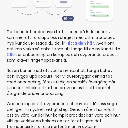
Detta är det andra avsnittet i serien på 5 delar där vi
kommer att fördjupa oss i steget med att introducera
nya kunder. Missade du del 1?
Hitta den här.
Även om
det kan verka så enkelt som att lägga till en ny kund i din
CRM
, är onboarding en komplex och avgörande process
som kräver fingertoppskänsla.
Resan börjar med att väcka nyfikenhet, fånga behov
och bygga upp köplust. När vi överbryggar denna fas
med onboarding, föreställ dig en sömlös övergång där
kundens initiala attraktion omvandlas till ett konkret
åtagande under onboarding.
Onboarding är ett avgörande och mycket, låt oss säga
det igen – mycket, viktigt steg. Genom åren har vi lärt
oss av våra kunder hur komplicerat det kan vara och hur
viktiga verktygen bakom det är för att göra det
framgångsrikt för alla parter. Innan vi dyker in i