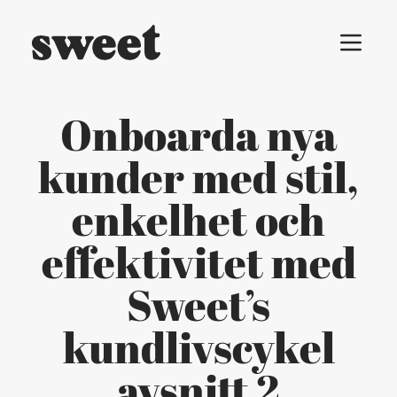
Menu t
Onboarda nya
kunder med stil,
enkelhet och
effektivitet med
Sweet’s
kundlivscykel
avsnitt 2