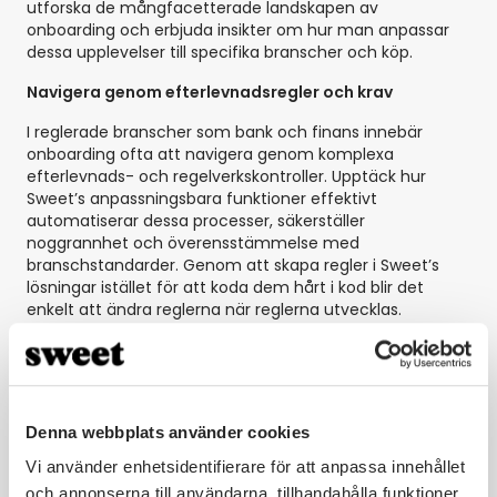
utforska de mångfacetterade landskapen av
onboarding och erbjuda insikter om hur man anpassar
dessa upplevelser till specifika branscher och köp.
Navigera genom efterlevnadsregler och krav
I reglerade branscher som bank och finans innebär
onboarding ofta att navigera genom komplexa
efterlevnads- och regelverkskontroller. Upptäck hur
Sweet’s anpassningsbara funktioner effektivt
automatiserar dessa processer, säkerställer
noggrannhet och överensstämmelse med
branschstandarder. Genom att skapa regler i Sweet’s
lösningar istället för att koda dem hårt i kod blir det
enkelt att ändra reglerna när reglerna utvecklas.
Hur Sweet löser utmaningar och
hinder under onboarding
Denna webbplats använder cookies
Vi använder enhetsidentifierare för att anpassa innehållet
När det gäller att onboarda och introducera nya kunder
och annonserna till användarna, tillhandahålla funktioner