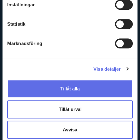
Inställningar
Statistik
Drottninggatan 97, 113 60 Stockholm
Marknadsföring
Registration number: 556703-0860
Visa detaljer
Follow us
Tillåt alla
Contact sales
Tillåt urval
+46 8 23 08 30
Contact support
Avvisa