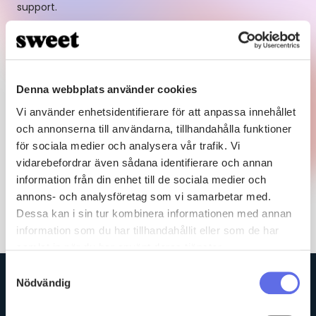
support.
CRM:
Security enhancements for authentication, and
logs.
Corrections and more
Denna webbplats använder cookies
Download release notes
Vi använder enhetsidentifierare för att anpassa innehållet
och annonserna till användarna, tillhandahålla funktioner
för sociala medier och analysera vår trafik. Vi
vidarebefordrar även sådana identifierare och annan
information från din enhet till de sociala medier och
annons- och analysföretag som vi samarbetar med.
Dessa kan i sin tur kombinera informationen med annan
information som du har tillhandahållit eller som de har
samlat in när du har använt deras tjänster.
Samtyckesval
Nödvändig