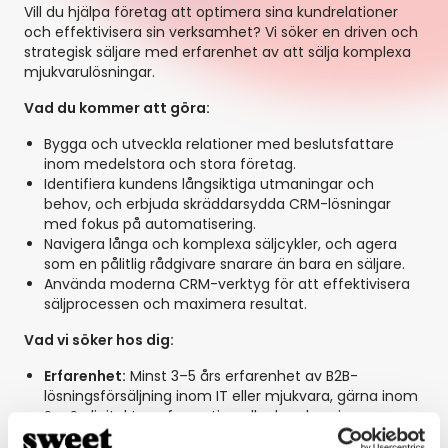
Vill du hjälpa företag att optimera sina kundrelationer
och effektivisera sin verksamhet? Vi söker en driven och
strategisk säljare med erfarenhet av att sälja komplexa
mjukvarulösningar.
Vad du kommer att göra:
Bygga och utveckla relationer med beslutsfattare
inom medelstora och stora företag.
Identifiera kundens långsiktiga utmaningar och
behov, och erbjuda skräddarsydda CRM-lösningar
med fokus på automatisering.
Navigera långa och komplexa säljcykler, och agera
som en pålitlig rådgivare snarare än bara en säljare.
Använda moderna CRM-verktyg för att effektivisera
säljprocessen och maximera resultat.
Vad vi söker hos dig:
Erfarenhet:
Minst 3–5 års erfarenhet av B2B-
lösningsförsäljning inom IT eller mjukvara, gärna inom
SaaS, digital transformation eller kundservice.
Kompetens:
Stark förmåga att arbeta strategiskt och