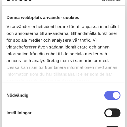
förstå kundens affärsutveckling och digitala behov.
Personlighet:
Resultatdriven, uthållig och skicklig på
att bygga relationer med olika beslutsfattare.
Denna webbplats använder cookies
Kommunikation:
Flytande svenska och engelska i tal
och skrift.
Vi använder enhetsidentifierare för att anpassa innehållet
och annonserna till användarna, tillhandahålla funktioner
Varför du ska välja oss:
för sociala medier och analysera vår trafik. Vi
Möjlighet att arbeta med ledande CRM-lösningar och
vidarebefordrar även sådana identifierare och annan
hjälpa företag att lyckas genom innovativ teknik.
information från din enhet till de sociala medier och
En inkluderande och framåttänkande arbetsmiljö där
annons- och analysföretag som vi samarbetar med.
ditt bidrag gör skillnad.
Dessa kan i sin tur kombinera informationen med annan
Attraktiva utvecklingsmöjligheter i en snabbt växande
bransch.
information som du har tillhandahållit eller som de har
samlat in när du har använt deras tjänster.
Är du redo att ta nästa steg i din karriär? Sök nu och bli
en del av vårt framgångsrika team!
Samtyckesval
Nödvändig
Vi ser fram emot din ansökan!
Inställningar
Ansök här