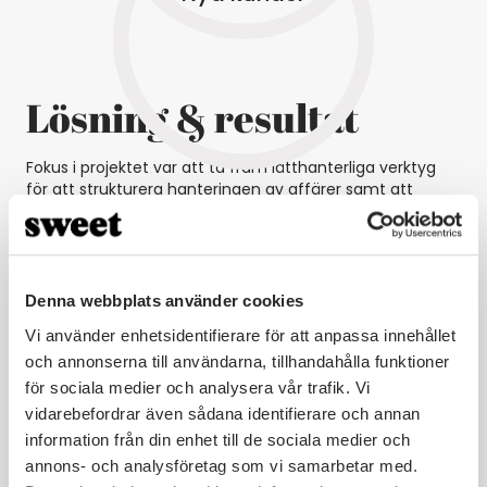
Lösning & resultat
Fokus i projektet var att ta fram lätthanterliga verktyg
för att strukturera hanteringen av affärer samt att
underlätta administrationen av avtal och ägare. Sweet
CRM implementerades och har successivt ersatt Skistars
manuella arbetssätt och system så att alla på Skistar
Vacation Club kan arbeta i ett gemensamt system och
driva processerna framåt.
Denna webbplats använder cookies
Vi använder enhetsidentifierare för att anpassa innehållet
Skistar Vacation Club´s säljavdelning kom snabbt in i det
nya systemet och arbetssättet vilket bidragit till att:
och annonserna till användarna, tillhandahålla funktioner
för sociala medier och analysera vår trafik. Vi
Säljarna är mer effektiva än tidigare
vidarebefordrar även sådana identifierare och annan
Försäljningen på ny och befintlig kund har ökat
information från din enhet till de sociala medier och
Fler kunder har gått från att hyra ett boende till att
äga ett boende.
annons- och analysföretag som vi samarbetar med.
Skistar minskar administrativ tid och kostnader –går