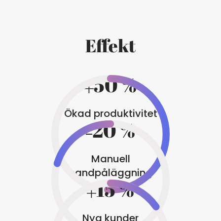
Effekt
50 %
Ökad produktivitet
20 %
Manuell
handpåläggning
15 %
Nya kunder